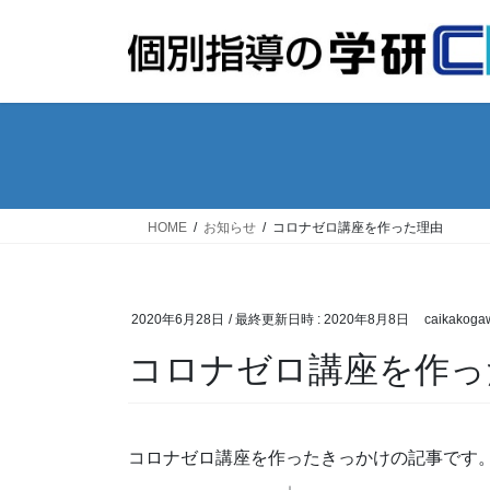
コ
ナ
ン
ビ
テ
ゲ
ン
ー
ツ
シ
へ
ョ
ス
ン
キ
に
ッ
移
HOME
お知らせ
コロナゼロ講座を作った理由
プ
動
2020年6月28日
/ 最終更新日時 :
2020年8月8日
caikakoga
コロナゼロ講座を作っ
コロナゼロ講座を作ったきっかけの記事です