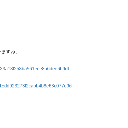
いますね。
56c133a18f258ba561ece8a6dee6b9df
4581edd923273f2cabb4b8e63c077e96