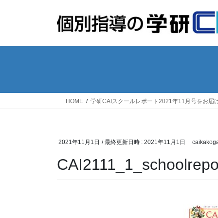
コ
ナ
ン
ビ
テ
ゲ
ン
ー
ツ
シ
へ
ョ
ス
ン
キ
に
ッ
移
HOME
学研CAIスクールレポート2021年11月号をお届
プ
動
2021年11月1日
/ 最終更新日時 :
2021年11月1日
caikakog
CAI2111_1_schoolrepo