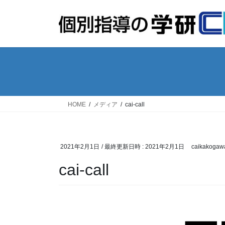
コ
ナ
ン
ビ
テ
ゲ
ン
ー
ツ
シ
へ
ョ
ス
ン
キ
に
ッ
移
HOME
メディア
cai-call
プ
動
2021年2月1日
/ 最終更新日時 :
2021年2月1日
caikakogaw
cai-call