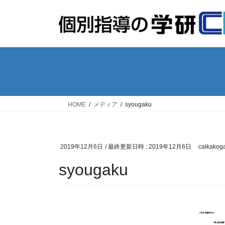
コ
ナ
ン
ビ
テ
ゲ
ン
ー
ツ
シ
へ
ョ
ス
ン
キ
に
ッ
移
HOME
メディア
syougaku
プ
動
2019年12月6日
/ 最終更新日時 :
2019年12月6日
caikakog
syougaku